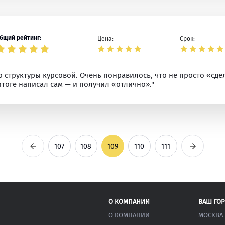
бщий рейтинг:
Цена:
Срок:
 структуры курсовой. Очень понравилось, что не просто «сдел
итоге написал сам — и получил «отлично»."
Предыдущая
Следующ
107
108
109
110
111
О КОМПАНИИ
ВАШ ГО
О КОМПАНИИ
МОСКВА