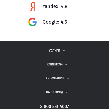
Yandex: 4.8
Google: 4.6
УСЛУГИ
КОНТРОЛЬНЫЕ РАБОТЫ
ДИПЛОМНЫЕ РАБОТЫ
КЛИЕНТАМ
КУРСОВЫЕ РАБОТЫ
АНТИПЛАГИАТ
РЕФЕРАТЫ
ВОПРОСЫ И ОТВЕТЫ
О КОМПАНИИ
ВСЕ УСЛУГИ
ПУБЛИЧНАЯ ОФЕРТА
О КОМПАНИИ
ПОЛИТИКА КОНФИДЕНЦИАЛЬНОСТИ
КОНТАКТЫ
ВАШ ГОРОД
АВТОРАМ
МОСКВА
САНКТ-ПЕТЕРБУРГ
8 800 551 4007