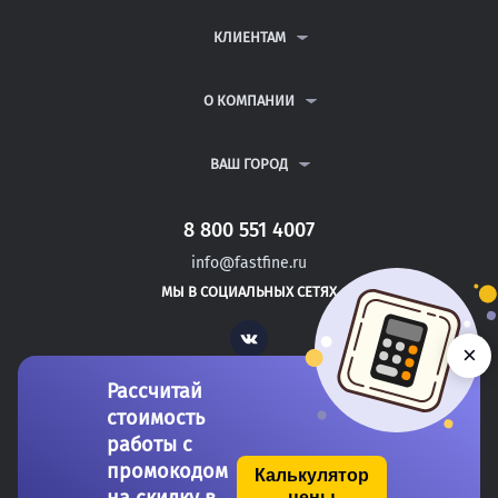
КОНТРОЛЬНЫЕ РАБОТЫ
ДИПЛОМНЫЕ РАБОТЫ
КЛИЕНТАМ
КУРСОВЫЕ РАБОТЫ
АНТИПЛАГИАТ
РЕФЕРАТЫ
ВОПРОСЫ И ОТВЕТЫ
О КОМПАНИИ
ВСЕ УСЛУГИ
ПУБЛИЧНАЯ ОФЕРТА
О КОМПАНИИ
ПОЛИТИКА КОНФИДЕНЦИАЛЬНОСТИ
КОНТАКТЫ
ВАШ ГОРОД
АВТОРАМ
МОСКВА
САНКТ-ПЕТЕРБУРГ
8 800 551 4007
ДУШАНБЕ
info@fastfine.ru
ГОЛИЦЫНО
МЫ В СОЦИАЛЬНЫХ СЕТЯХ
ЛИСКИ
Vk
×
Рассчитай
стоимость
работы с
промокодом
Калькулятор
цены