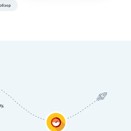
 обзор
у,