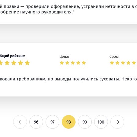
 правки — проверили оформление, устранили неточности в с
добрение научного руководителя."
бщий рейтинг:
Цена:
Срок:
твовали требованиям, но выводы получились суховаты. Некот
Предыдущая
Следующ
96
97
98
99
100