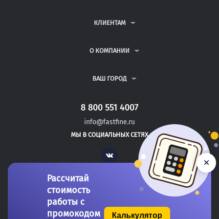
КОНТРОЛЬНЫЕ РАБОТЫ
ДИПЛОМНЫЕ РАБОТЫ
КЛИЕНТАМ
КУРСОВЫЕ РАБОТЫ
АНТИПЛАГИАТ
РЕФЕРАТЫ
ВОПРОСЫ И ОТВЕТЫ
О КОМПАНИИ
ВСЕ УСЛУГИ
ПУБЛИЧНАЯ ОФЕРТА
О КОМПАНИИ
ПОЛИТИКА КОНФИДЕНЦИАЛЬНОСТИ
КОНТАКТЫ
ВАШ ГОРОД
АВТОРАМ
МОСКВА
САНКТ-ПЕТЕРБУРГ
8 800 551 4007
ДУШАНБЕ
info@fastfine.ru
ГОЛИЦЫНО
МЫ В СОЦИАЛЬНЫХ СЕТЯХ
ЛИСКИ
Vk
×
Рассчитай
стоимость
работы с
промокодом
Калькулятор