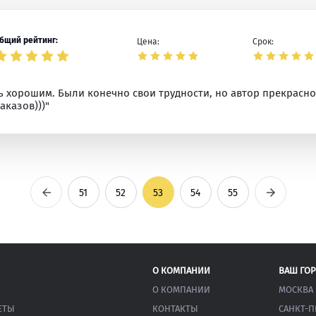
бщий рейтинг:
Цена:
Срок:
ь хорошим. Были конечно свои трудности, но автор прекрасно 
аказов)))"
Предыдущая
Следующ
51
52
53
54
55
О КОМПАНИИ
ВАШ ГО
О КОМПАНИИ
МОСКВА
ЕТЫ
КОНТАКТЫ
САНКТ-П