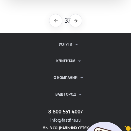
37
Предыдущая
Следующая
УСЛУГИ
КОНТРОЛЬНЫЕ РАБОТЫ
ДИПЛОМНЫЕ РАБОТЫ
КЛИЕНТАМ
КУРСОВЫЕ РАБОТЫ
АНТИПЛАГИАТ
РЕФЕРАТЫ
ВОПРОСЫ И ОТВЕТЫ
О КОМПАНИИ
ВСЕ УСЛУГИ
ПУБЛИЧНАЯ ОФЕРТА
О КОМПАНИИ
ПОЛИТИКА КОНФИДЕНЦИАЛЬНОСТИ
КОНТАКТЫ
ВАШ ГОРОД
АВТОРАМ
МОСКВА
САНКТ-ПЕТЕРБУРГ
8 800 551 4007
ДУШАНБЕ
info@fastfine.ru
ГОЛИЦЫНО
МЫ В СОЦИАЛЬНЫХ СЕТЯХ