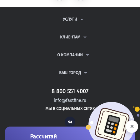
УСЛУГИ
КОНТРОЛЬНЫЕ РАБОТЫ
ДИПЛОМНЫЕ РАБОТЫ
КЛИЕНТАМ
КУРСОВЫЕ РАБОТЫ
АНТИПЛАГИАТ
РЕФЕРАТЫ
ВОПРОСЫ И ОТВЕТЫ
О КОМПАНИИ
ВСЕ УСЛУГИ
ПУБЛИЧНАЯ ОФЕРТА
О КОМПАНИИ
ПОЛИТИКА КОНФИДЕНЦИАЛЬНОСТИ
КОНТАКТЫ
ВАШ ГОРОД
АВТОРАМ
МОСКВА
САНКТ-ПЕТЕРБУРГ
8 800 551 4007
ДУШАНБЕ
info@fastfine.ru
ГОЛИЦЫНО
МЫ В СОЦИАЛЬНЫХ СЕТЯХ
ЛИСКИ
Vk
×
Рассчитай