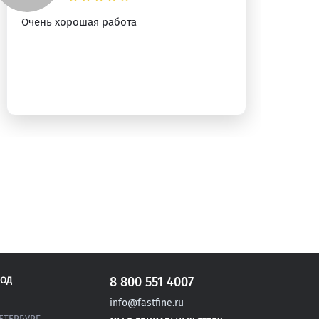
Очень хорошая работа
Сп
на
ун
8 800 551 4007
РОД
info@fastfine.ru
ЕТЕРБУРГ