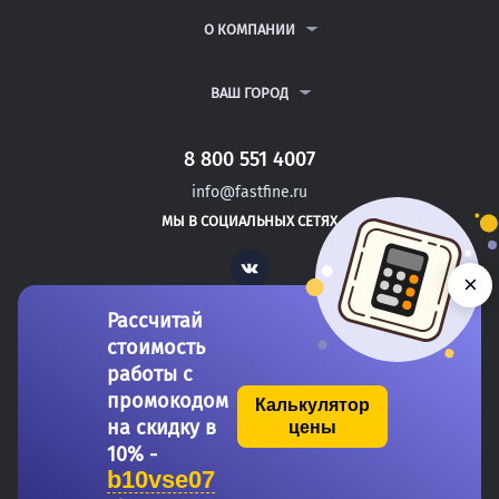
РЕФЕРАТЫ
ВОПРОСЫ И ОТВЕТЫ
О КОМПАНИИ
ВСЕ УСЛУГИ
ПУБЛИЧНАЯ ОФЕРТА
О КОМПАНИИ
ПОЛИТИКА КОНФИДЕНЦИАЛЬНОСТИ
КОНТАКТЫ
ВАШ ГОРОД
АВТОРАМ
МОСКВА
САНКТ-ПЕТЕРБУРГ
8 800 551 4007
ДУШАНБЕ
info@fastfine.ru
ГОЛИЦЫНО
МЫ В СОЦИАЛЬНЫХ СЕТЯХ
ЛИСКИ
Vk
×
Рассчитай
стоимость
работы с
промокодом
Калькулятор
на скидку в
цены
Copyright 2011-2026 FastFine.ru
10% -
b10vse07