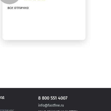
все отлично
Хо
пр
8 800 551 4007
РОД
info@fastfine.ru
ЕТЕРБУРГ