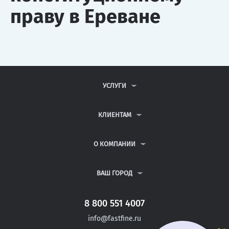
праву в Ереване
УСЛУГИ
КОНТРОЛЬНЫЕ РАБОТЫ
ДИПЛОМНЫЕ РАБОТЫ
КЛИЕНТАМ
КУРСОВЫЕ РАБОТЫ
АНТИПЛАГИАТ
РЕФЕРАТЫ
ВОПРОСЫ И ОТВЕТЫ
О КОМПАНИИ
ВСЕ УСЛУГИ
ПУБЛИЧНАЯ ОФЕРТА
О КОМПАНИИ
ПОЛИТИКА КОНФИДЕНЦИАЛЬНОСТИ
КОНТАКТЫ
ВАШ ГОРОД
АВТОРАМ
МОСКВА
САНКТ-ПЕТЕРБУРГ
8 800 551 4007
ДУШАНБЕ
info@fastfine.ru
ГОЛИЦЫНО