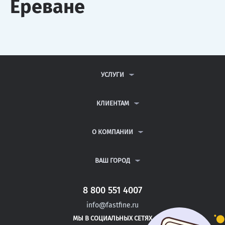
Ереване
УСЛУГИ
КОНТРОЛЬНЫЕ РАБОТЫ
ДИПЛОМНЫЕ РАБОТЫ
КЛИЕНТАМ
КУРСОВЫЕ РАБОТЫ
АНТИПЛАГИАТ
РЕФЕРАТЫ
ВОПРОСЫ И ОТВЕТЫ
О КОМПАНИИ
ВСЕ УСЛУГИ
ПУБЛИЧНАЯ ОФЕРТА
О КОМПАНИИ
ПОЛИТИКА КОНФИДЕНЦИАЛЬНОСТИ
КОНТАКТЫ
ВАШ ГОРОД
АВТОРАМ
МОСКВА
САНКТ-ПЕТЕРБУРГ
8 800 551 4007
ДУШАНБЕ
info@fastfine.ru
ГОЛИЦЫНО
МЫ В СОЦИАЛЬНЫХ СЕТЯХ