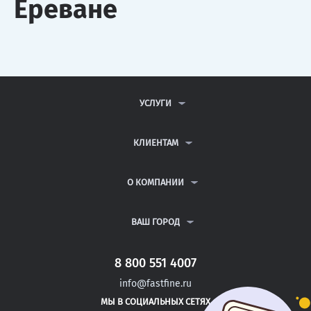
Ереване
УСЛУГИ
КОНТРОЛЬНЫЕ РАБОТЫ
ДИПЛОМНЫЕ РАБОТЫ
КЛИЕНТАМ
КУРСОВЫЕ РАБОТЫ
АНТИПЛАГИАТ
РЕФЕРАТЫ
ВОПРОСЫ И ОТВЕТЫ
О КОМПАНИИ
ВСЕ УСЛУГИ
ПУБЛИЧНАЯ ОФЕРТА
О КОМПАНИИ
ПОЛИТИКА КОНФИДЕНЦИАЛЬНОСТИ
КОНТАКТЫ
ВАШ ГОРОД
АВТОРАМ
МОСКВА
САНКТ-ПЕТЕРБУРГ
8 800 551 4007
ДУШАНБЕ
info@fastfine.ru
ГОЛИЦЫНО
МЫ В СОЦИАЛЬНЫХ СЕТЯХ