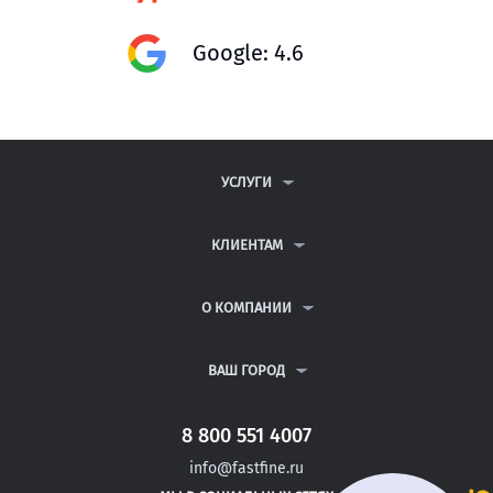
Google: 4.6
УСЛУГИ
КОНТРОЛЬНЫЕ РАБОТЫ
ДИПЛОМНЫЕ РАБОТЫ
КЛИЕНТАМ
КУРСОВЫЕ РАБОТЫ
АНТИПЛАГИАТ
РЕФЕРАТЫ
ВОПРОСЫ И ОТВЕТЫ
О КОМПАНИИ
ВСЕ УСЛУГИ
ПУБЛИЧНАЯ ОФЕРТА
О КОМПАНИИ
ПОЛИТИКА КОНФИДЕНЦИАЛЬНОСТИ
КОНТАКТЫ
ВАШ ГОРОД
АВТОРАМ
МОСКВА
САНКТ-ПЕТЕРБУРГ
8 800 551 4007
ДУШАНБЕ
info@fastfine.ru
ГОЛИЦЫНО