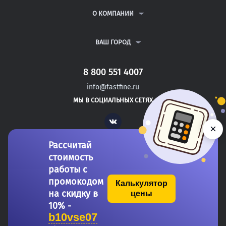
РЕФЕРАТЫ
ВОПРОСЫ И ОТВЕТЫ
О КОМПАНИИ
ВСЕ УСЛУГИ
ПУБЛИЧНАЯ ОФЕРТА
О КОМПАНИИ
ПОЛИТИКА КОНФИДЕНЦИАЛЬНОСТИ
КОНТАКТЫ
ВАШ ГОРОД
АВТОРАМ
МОСКВА
САНКТ-ПЕТЕРБУРГ
8 800 551 4007
ДУШАНБЕ
info@fastfine.ru
ГОЛИЦЫНО
МЫ В СОЦИАЛЬНЫХ СЕТЯХ
ЛИСКИ
Vk
×
Рассчитай
стоимость
работы с
промокодом
Калькулятор
на скидку в
цены
Copyright 2011-2026 FastFine.ru
10% -
b10vse07