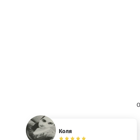
О
Коля