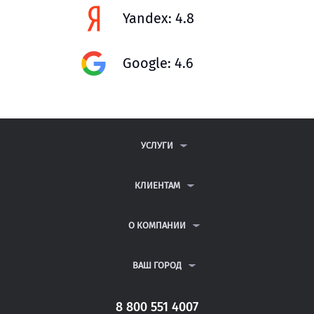
Yandex: 4.8
Google: 4.6
УСЛУГИ
КОНТРОЛЬНЫЕ РАБОТЫ
ДИПЛОМНЫЕ РАБОТЫ
КЛИЕНТАМ
КУРСОВЫЕ РАБОТЫ
АНТИПЛАГИАТ
РЕФЕРАТЫ
ВОПРОСЫ И ОТВЕТЫ
О КОМПАНИИ
ВСЕ УСЛУГИ
ПУБЛИЧНАЯ ОФЕРТА
О КОМПАНИИ
ПОЛИТИКА КОНФИДЕНЦИАЛЬНОСТИ
КОНТАКТЫ
ВАШ ГОРОД
АВТОРАМ
МОСКВА
САНКТ-ПЕТЕРБУРГ
8 800 551 4007